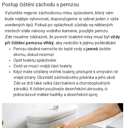
Postup čištění záchodu s pemzou
Vyčistěte nejprve záchodovou mísu způsobem, který vám
bude nejlépe vyhovovat, doporučujeme si vybrat jeden z výše
uvedených tipů. Pokud po opláchnutí zůstaly na některých
místech stále nánosy vodního kamene, použijte pemzu.
Zde musíme zdůraznit, že povrch toaletní mísy musí být
vždy
při čištění pemzou vlhký
, aby nedošlo k jejímu poškrábání.
Pemzu ideálně namočte do teplé vody a
jemně
čistěte
skvrnu, dokud nezmizí.
Opět toaletu spláchněte.
Čistit se musí i vnější část toalety
Když máte očištěný vnitřek toalety, přistupte k omývání i té
vnější strany. Obzvlášť záchodového prkénka a jeho okolí.
Zde se drží také velká část bakterií a choroboplodných
zárodků. K čištění používejte desinfekční ubrousky, či
jednorázové měkké hadříky a desinfekční sprej.