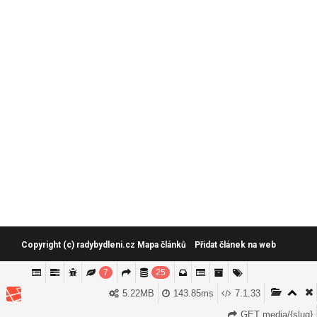
Copyright (c)
radybydleni.cz
Mapa článků
Přidat článek na web
7
25
Tyto stránky používají cookies, které jsou potřebné k fungování
5.22MB
143.85ms
7.1.33
Souhlasím
webu a analytice. Setrváním na webu souhlasíte s jejich
Více informací
používáním.
GET media/{slug}