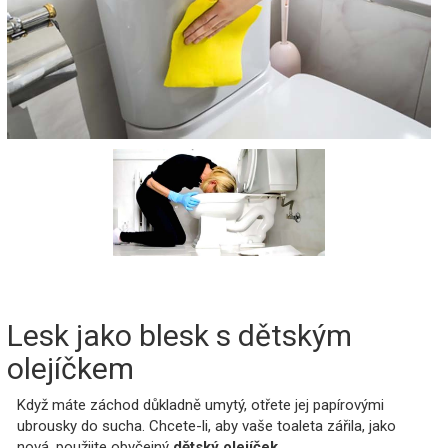
Lesk jako blesk s dětským
olejíčkem
Když máte záchod důkladně umytý, otřete jej papírovými
ubrousky do sucha. Chcete-li, aby vaše toaleta zářila, jako
nová, použijte obyčejný
dětský olejíček
.