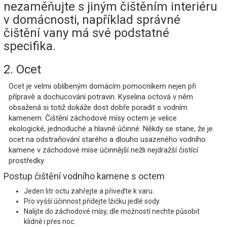
nezaměňujte s jiným čištěním interiéru
v domácnosti, například správné
čištění vany má své podstatné
specifika.
2. Ocet
Ocet je velmi oblíbeným domácím pomocníkem nejen při
přípravě a dochucování potravin. Kyselina octová v něm
obsažená si totiž dokáže dost dobře poradit s vodním
kamenem. Čištění záchodové mísy octem je velice
ekologické, jednoduché a hlavně účinné. Někdy se stane, že je
ocet na odstraňování starého a dlouho usazeného vodního
kamene v záchodové míse účinnější nežli nejdražší čistící
prostředky.
Postup čištění vodního kamene s octem
Jeden litr octu zahřejte a přiveďte k varu.
Pro vyšší účinnost přidejte lžičku jedlé sody.
Nalijte do záchodové mísy, dle možností nechte působit
klidně i přes noc.