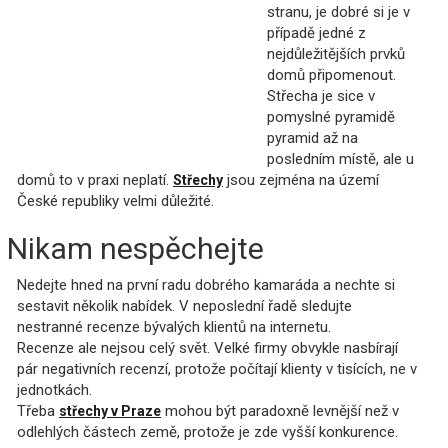
stranu, je dobré si je v
případě jedné z
nejdůležitějších prvků
domů připomenout.
Střecha je sice v
pomyslné pyramidě
pyramid až na
posledním místě, ale u
domů to v praxi neplatí.
jsou zejména na území
Střechy
České republiky velmi důležité.
Nikam nespěchejte
Nedejte hned na první radu dobrého kamaráda a nechte si
sestavit několik nabídek. V neposlední řadě sledujte
nestranné recenze bývalých klientů na internetu.
Recenze ale nejsou celý svět. Velké firmy obvykle nasbírají
pár negativních recenzí, protože počítají klienty v tisících, ne v
jednotkách.
Třeba
mohou být paradoxně levnější než v
střechy v Praze
odlehlých částech země, protože je zde vyšší konkurence.