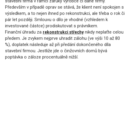
stavební firma v rámci záruky výrobce či dané firmy.
Především v případě oprav se stává, že klient není spokojen s
výsledkem, a to nejen ihned po rekonstrukci, ale třeba o rok či
pár let později. Smlouvu o dílo je vhodné (vzhledem k
investované částce) prodiskutovat s právníkem.
Finanční úhradu za
nikdy neplaťte celou
rekonstrukci střechy
předem. Je zvykem nejprve uhradit zálohu (ve výši 10 až 80
%), doplatek následuje až při předání dokončeného díla
stavební firmou. Jestliže jde o činžovních domů bývá
poptávka o záloze procentuálně nižší.