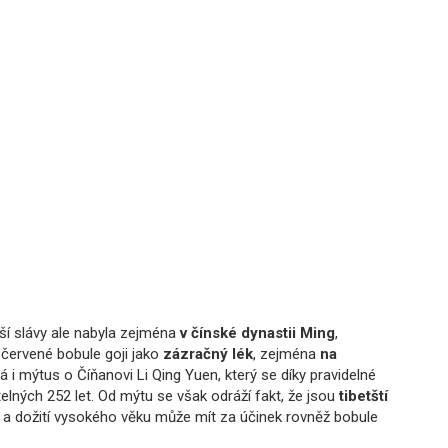
tší slávy ale nabyla zejména
v čínské dynastii Ming
,
 červené bobule goji jako
zázračný lék
, zejména
na
á i mýtus o Číňanovi Li Qing Yuen, který se díky pravidelné
telných 252 let. Od mýtu se však odráží fakt, že jsou
tibetští
ví a dožití vysokého věku může mít za účinek rovněž bobule