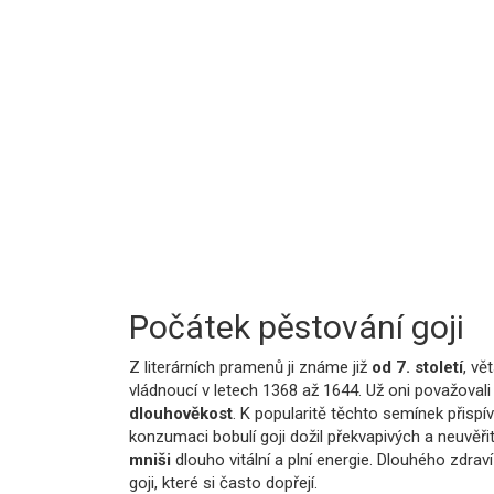
Počátek pěstování goji
Z literárních pramenů ji známe již
od 7. století
, vě
vládnoucí v letech 1368 až 1644. Už oni považovali
dlouhověkost
. K popularitě těchto semínek přispív
konzumaci bobulí goji dožil překvapivých a neuvěři
mniši
dlouho vitální a plní energie. Dlouhého zdra
goji, které si často dopřejí.