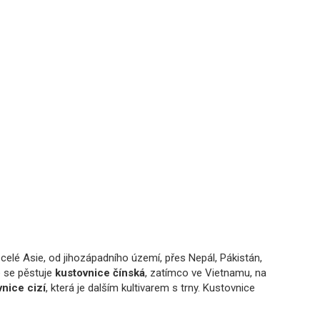
celé Asie, od jihozápadního území, přes Nepál, Pákistán,
 se pěstuje
kustovnice čínská
, zatímco ve Vietnamu, na
nice cizí
, která je dalším kultivarem s trny. Kustovnice