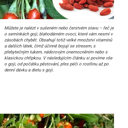
Můžete je nalézt v sušeném nebo čerstvém stavu – řeč je
o semínkách goji, blahodárném ovoci, které vám nesmí v
zásobách chybět. Obsahují totiž velké množství vitamínů
a dalších látek, čímž účinně bojují se stresem, s
přebytečným tukem, nádorovým onemocněním nebo s
klasickou chřipkou. V následujícím článku si povíme vše
o goji, od počátku pěstování, přes péči o rostlinu až po
denní dávku a dietu s goji.