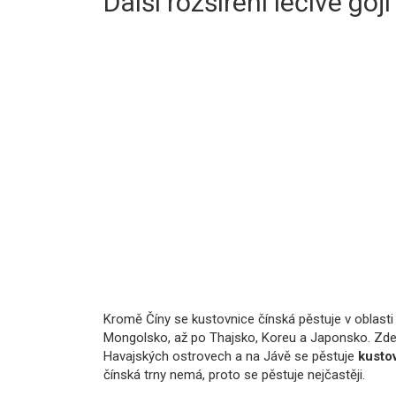
Další rozšíření léčivé goji
Kromě Číny se kustovnice čínská pěstuje v oblasti 
Mongolsko, až po Thajsko, Koreu a Japonsko. Zde
Havajských ostrovech a na Jávě se pěstuje
kustov
čínská trny nemá, proto se pěstuje nejčastěji.