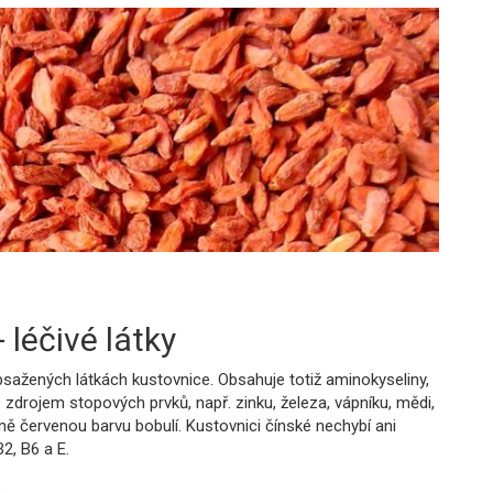
 léčivé látky
ažených látkách kustovnice. Obsahuje totiž aminokyseliny,
 je zdrojem stopových prvků, např. zinku, železa, vápníku, mědi,
ně červenou barvu bobulí. Kustovnici čínské nechybí ani
2, B6 a E.