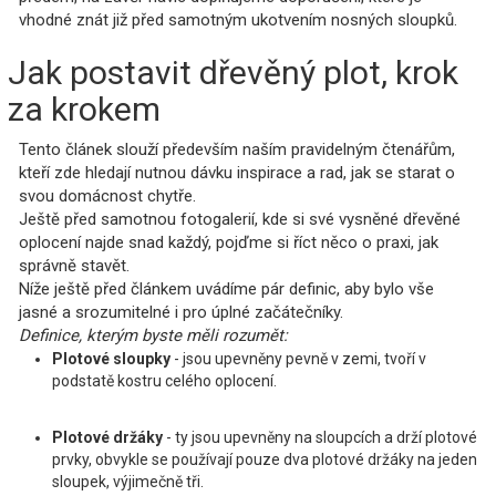
vhodné znát již před samotným ukotvením nosných sloupků.
Jak postavit dřevěný plot, krok
za krokem
Tento článek slouží především naším pravidelným čtenářům,
kteří zde hledají nutnou dávku inspirace a rad, jak se starat o
svou domácnost chytře.
Ještě před samotnou fotogalerií, kde si své vysněné dřevěné
oplocení najde snad každý, pojďme si říct něco o praxi, jak
správně stavět.
Níže ještě před článkem uvádíme pár definic, aby bylo vše
jasné a srozumitelné i pro úplné začátečníky.
Definice, kterým byste měli rozumět:
Plotové sloupky
- jsou upevněny pevně v zemi, tvoří v
podstatě kostru celého oplocení.
Plotové držáky
- ty jsou upevněny na sloupcích a drží plotové
prvky, obvykle se používají pouze dva plotové držáky na jeden
sloupek, výjimečně tři.