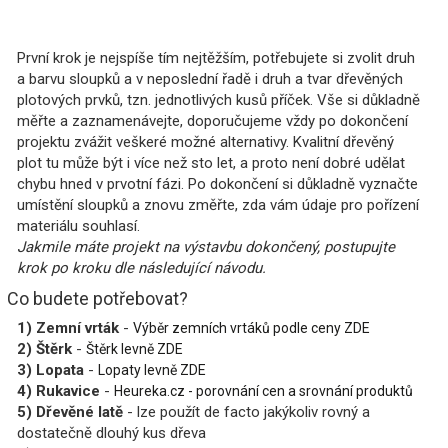
První krok je nejspíše tím nejtěžším, potřebujete si zvolit druh
a barvu sloupků a v neposlední řadě i druh a tvar dřevěných
plotových prvků, tzn. jednotlivých kusů příček. Vše si důkladně
měřte a zaznamenávejte, doporučujeme vždy po dokončení
projektu zvážit veškeré možné alternativy. Kvalitní dřevěný
plot tu může být i více než sto let, a proto není dobré udělat
chybu hned v prvotní fázi. Po dokončení si důkladně vyznačte
umístění sloupků a znovu změřte, zda vám údaje pro pořízení
materiálu souhlasí.
Jakmile máte projekt na výstavbu dokončený, postupujte
krok po kroku dle následující návodu.
Co budete potřebovat?
1) Zemní vrták
-
Výběr zemních vrtáků podle ceny ZDE
2) Štěrk
-
Štěrk levně ZDE
3) Lopata
-
Lopaty levně ZDE
4) Rukavice
-
Heureka.cz - porovnání cen a srovnání produktů
5) Dřevěné latě
- lze použít de facto jakýkoliv rovný a
dostatečně dlouhý kus dřeva