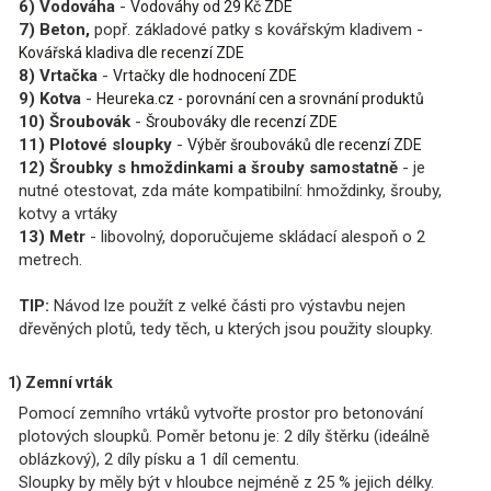
6) Vodováha
-
Vodováhy od 29 Kč ZDE
7) Beton,
popř. základové patky s kovářským kladivem -
Kovářská kladiva dle recenzí ZDE
8)
Vrtačka
-
Vrtačky dle hodnocení ZDE
9) Kotva
-
Heureka.cz - porovnání cen a srovnání produktů
10) Šroubovák
-
Šroubováky dle recenzí ZDE
11) Plotové sloupky
-
Výběr šroubováků dle recenzí ZDE
12) Šroubky s hmoždinkami a šrouby samostatně
- je
nutné otestovat, zda máte kompatibilní: hmoždinky, šrouby,
kotvy a vrtáky
13) Metr
- libovolný, doporučujeme skládací alespoň o 2
metrech.
TIP:
Návod lze použít z velké části pro výstavbu nejen
dřevěných plotů, tedy těch, u kterých jsou použity sloupky.
1) Zemní vrták
Pomocí zemního vrtáků vytvořte prostor pro betonování
plotových sloupků. Poměr betonu je: 2 díly štěrku (ideálně
oblázkový), 2 díly písku a 1 díl cementu.
Sloupky by měly být v hloubce nejméně z 25 % jejich délky.