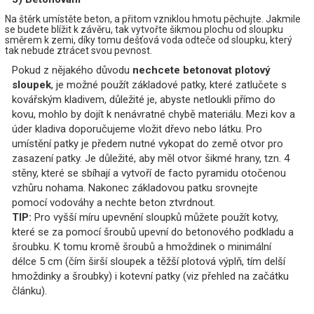
Na štěrk umístěte beton, a přitom vzniklou hmotu pěchujte. Jakmile
se budete blížit k závěru, tak vytvořte šikmou plochu od sloupku
směrem k zemi, díky tomu dešťová voda odteče od sloupku, který
tak nebude ztrácet svou pevnost.
Pokud z nějakého důvodu
nechcete betonovat plotový
sloupek
, je možné použít základové patky, které zatlučete s
kovářským kladivem, důležité je, abyste netloukli přímo do
kovu, mohlo by dojít k nenávratné chybě materiálu. Mezi kov a
úder kladiva doporučujeme vložit dřevo nebo látku. Pro
umístění patky je předem nutné vykopat do země otvor pro
zasazení patky. Je důležité, aby měl otvor šikmé hrany, tzn. 4
stěny, které se sbíhají a vytvoří de facto pyramidu otočenou
vzhůru nohama. Nakonec základovou patku srovnejte
pomocí vodováhy a nechte beton ztvrdnout.
TIP:
Pro vyšší míru upevnění sloupků můžete použít kotvy,
které se za pomocí šroubů upevní do betonového podkladu a
šroubku. K tomu kromě šroubů a hmoždinek o minimální
délce 5 cm (čím širší sloupek a těžší plotová výplň, tím delší
hmoždinky a šroubky) i kotevní patky (viz přehled na začátku
článku).