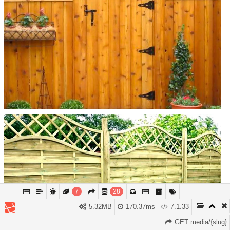
7
28
Tyto stránky používají cookies, které jsou potřebné k fungování
5.32MB
170.37ms
7.1.33
Souhlasím
webu a analytice. Setrváním na webu souhlasíte s jejich
Více informací
používáním.
GET media/{slug}