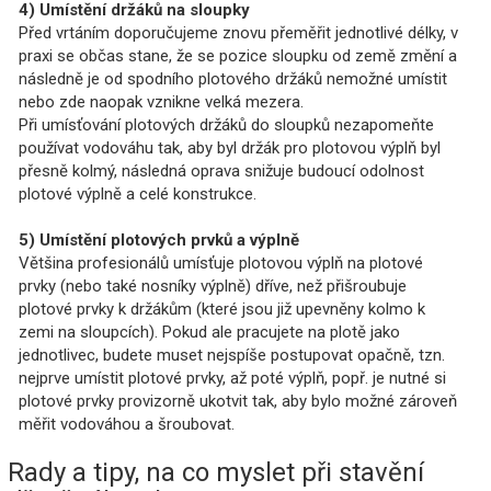
4) Umístění držáků na sloupky
Před vrtáním doporučujeme znovu přeměřit jednotlivé délky, v
praxi se občas stane, že se pozice sloupku od země změní a
následně je od spodního plotového držáků nemožné umístit
nebo zde naopak vznikne velká mezera.
Při umísťování plotových držáků do sloupků nezapomeňte
používat vodováhu tak, aby byl držák pro plotovou výplň byl
přesně kolmý, následná oprava snižuje budoucí odolnost
plotové výplně a celé konstrukce.
5) Umístění plotových prvků a výplně
Většina profesionálů umísťuje plotovou výplň na plotové
prvky (nebo také nosníky výplně) dříve, než přišroubuje
plotové prvky k držákům (které jsou již upevněny kolmo k
zemi na sloupcích). Pokud ale pracujete na plotě jako
jednotlivec, budete muset nejspíše postupovat opačně, tzn.
nejprve umístit plotové prvky, až poté výplň, popř. je nutné si
plotové prvky provizorně ukotvit tak, aby bylo možné zároveň
měřit vodováhou a šroubovat.
Rady a tipy, na co myslet při stavění