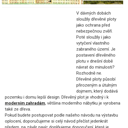
V dávných dobách
sloužily dřevěné ploty
jako ochrana před
nebezpečnou zvěří.
Poté sloužily i jako
vytyčení vlastního
zabraného území. Je
postavení dřevěného
plotu v dnešní době
návrat do minulosti?
Rozhodně ne.
Dřevěné ploty působí
přirozeným a útulným
dojmem, který dodává
pozemku i domu lepší design. Dřevěný plot je vhodný i k
, většina moderního nábytku je vyrobena
moderním zahradám
také ze dřeva.
Pokud budete postupovat podle našeho návodu na výstavbu
oplocení, doporučujeme si celý návod přečíst jedenkrát
předem, na závěr navíc doplňujeme doporučení, které je