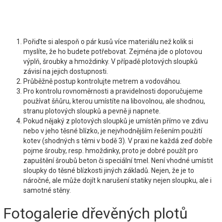
Pořiďte si alespoň o pár kusů více materiálu než kolik si
myslíte, že ho budete potřebovat. Zejména jde o plotovou
výplň, šroubky a hmoždinky. V případě plotových sloupků
závisí na jejich dostupnosti.
Průběžně postup kontrolujte metrem a vodováhou.
Pro kontrolu rovnoměrnosti a pravidelnosti doporučujeme
používat šňůru, kterou umístíte na libovolnou, ale shodnou,
stranu plotových sloupků a pevně ji napnete.
Pokud nějaký z plotových sloupků je umístěn přímo ve zdivu
nebo v jeho těsné blízko, je nejvhodnějším řešením použití
kotev (shodných s těmi v bodě 3). V praxi ne každá zeď dobře
pojme šrouby, resp. hmoždinky, proto je dobré použít pro
zapuštění šroubů beton či speciální tmel. Není vhodné umístit
sloupky do těsné blízkosti jiných základů. Nejen, že je to
náročné, ale může dojít k narušení statiky nejen sloupku, ale i
samotné stěny.
Fotogalerie dřevěných plotů