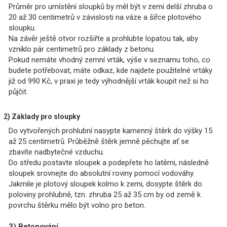
Průměr pro umístění sloupků by měl být v zemi delší zhruba o
20 až 30 centimetrů v závislosti na váze a šířce plotového
sloupku.
Na závěr ještě otvor rozšiřte a prohlubte lopatou tak, aby
vzniklo pár centimetrů pro základy z betonu.
Pokud nemáte vhodný zemní vrták, výše v seznamu toho, co
budete potřebovat, máte odkaz, kde najdete použitelné vrtáky
již od 990 Kč, v praxi je tedy výhodnější vrták koupit než si ho
půjčit.
2) Základy pro sloupky
Do vytvořených prohlubní nasypte kamenný štěrk do výšky 15
až 25 centimetrů. Průběžně štěrk jemně pěchujte ať se
zbavíte nadbytečné vzduchu.
Do středu postavte sloupek a podepřete ho latěmi, následně
sloupek srovnejte do absolutní roviny pomocí vodováhy.
Jakmile je plotový sloupek kolmo k zemi, dosypte štěrk do
poloviny prohlubně, tzn. zhruba 25 až 35 cm by od země k
povrchu štěrku mělo být volno pro beton.
3) Betonování