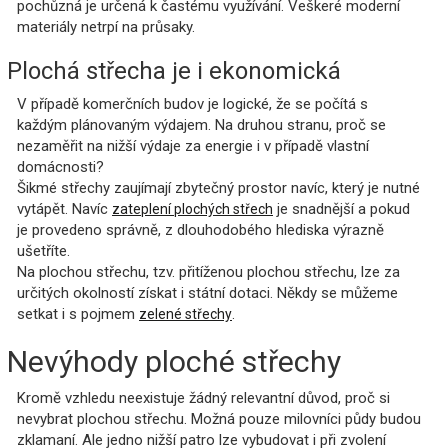
pochůzná je určená k častému využívání. Veškeré moderní
materiály netrpí na průsaky.
Plochá střecha je i ekonomická
V případě komerčních budov je logické, že se počítá s
každým plánovaným výdajem. Na druhou stranu, proč se
nezaměřit na nižší výdaje za energie i v případě vlastní
domácnosti?
Šikmé střechy zaujímají zbytečný prostor navíc, který je nutné
vytápět. Navíc
je snadnější a pokud
zateplení plochých střech
je provedeno správně, z dlouhodobého hlediska výrazně
ušetříte.
Na plochou střechu, tzv. přitíženou plochou střechu, lze za
určitých okolností získat i státní dotaci. Někdy se můžeme
setkat i s pojmem
.
zelené střechy
Nevýhody ploché střechy
Kromě vzhledu neexistuje žádný relevantní důvod, proč si
nevybrat plochou střechu. Možná pouze milovníci půdy budou
zklamaní. Ale jedno nižší patro lze vybudovat i při zvolení