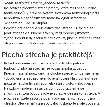
lidem se plochá střecha jednoduše nelíbí.
Do definice plochých střech patří ty, které mají spád 5 nebo
méně stupňů. V praxi se ovšem slovníková terminologie příliš
nepoužívá a napříč firmami máte na výběr střechy se
sklonem od 3 do 10 stupňů.
Pojďme dát osobní a subjektivní věci stranou. Pojďme se
podívat na fakta. Ploché střechy mají mnoho (skrytých)
výhod. Pokud tedy začínáte projektovat, plochá střecha určitě
stojí za zvážení. V dnešním článku se dozvíte proč.
Plochá střecha je praktičtější
Pokud opomene možnost přístavby dalšího patra v
budoucnu, plochá střecha lze využít mnoha způsoby.
Dnešní materiál používaný na ploché střechy umožňuje nejen
vybudování terasy pro víkendové grilování. Na ploché střeše
můžete mít vlastní zahradu, relaxační prostor nebo i bazén.
Navzdory moderním standardům doporučujeme se
informovat, zda budou zvolené správné střešní konstrukce. V
praxi se můžete setkat s pojmy pochůzná vs. nepochůzná
střecha. Obě varianty unesou váhu lidského těla, ale pouze ta