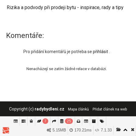
Rizika a podvody při prodeji bytu - inspirace, rady a tipy
Komentáře:
Pro přidání komentářů je potřeba se
přihlásit
.
Nenacházejí se zatím žádné relace v databázi.
Copyright (c)
radybydleni.cz
Mapa článků
Přidat článek na web
7
25
Tyto stránky používají cookies, které jsou potřebné k fungování
5.15MB
170.21ms
7.1.33
Souhlasím
webu a analytice. Setrváním na webu souhlasíte s jejich