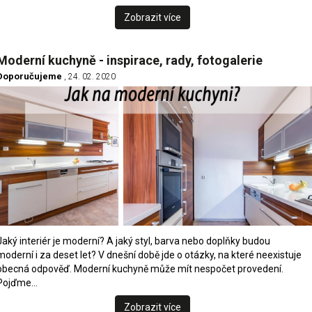
Zobrazit více
Moderní kuchyně - inspirace, rady, fotogalerie
Doporučujeme
, 24. 02. 2020
Jaký interiér je moderní? A jaký styl, barva nebo doplňky budou
moderní i za deset let? V dnešní době jde o otázky, na které neexistuje
obecná odpověď. Moderní kuchyně může mít nespočet provedení.
Pojďme…
Zobrazit více