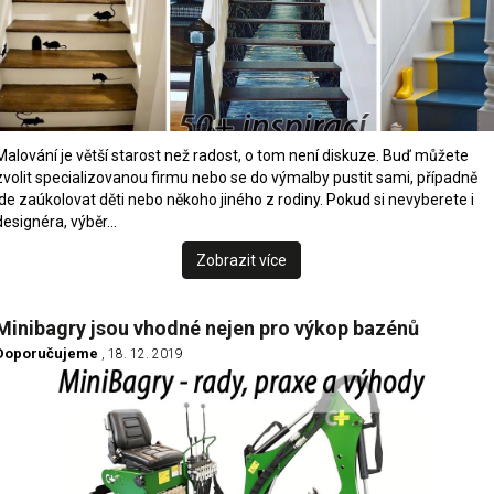
Malování je větší starost než radost, o tom není diskuze. Buď můžete
zvolit specializovanou firmu nebo se do výmalby pustit sami, případně
jde zaúkolovat děti nebo někoho jiného z rodiny. Pokud si nevyberete i
designéra, výběr…
Zobrazit více
Minibagry jsou vhodné nejen pro výkop bazénů
Doporučujeme
, 18. 12. 2019