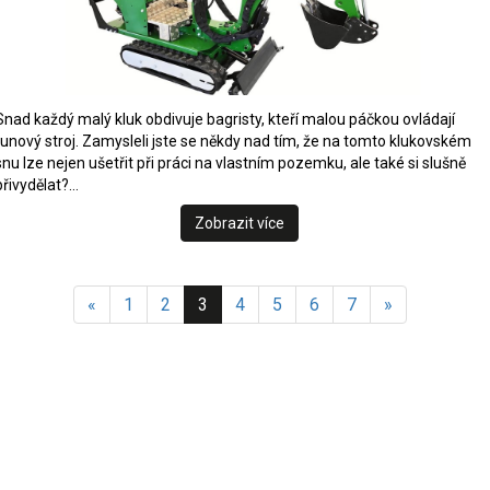
Snad každý malý kluk obdivuje bagristy, kteří malou páčkou ovládají
tunový stroj. Zamysleli jste se někdy nad tím, že na tomto klukovském
snu lze nejen ušetřit při práci na vlastním pozemku, ale také si slušně
přivydělat?…
Zobrazit více
«
1
2
3
4
5
6
7
»