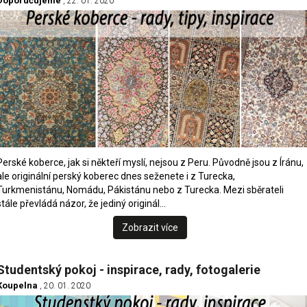
Doporučujeme
, 22. 01. 2020
Perské koberce, jak si někteří myslí, nejsou z Peru. Původně jsou z Íránu,
ale originální perský koberec dnes seženete i z Turecka,
Turkmenistánu, Nomádu, Pákistánu nebo z Turecka. Mezi sběrateli
stále převládá názor, že jediný originál…
Zobrazit více
Studentský pokoj - inspirace, rady, fotogalerie
Koupelna
, 20. 01. 2020