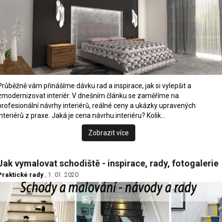
Průběžně vám přinášíme dávku rad a inspirace, jak si vylepšit a
zmodernizovat interiér. V dnešním článku se zaměříme na
profesionální návrhy interiérů, reálné ceny a ukázky upravených
interiérů z praxe. Jaká je cena návrhu interiéru? Kolik…
Zobrazit více
Jak vymalovat schodiště - inspirace, rady, fotogalerie
Praktické rady
, 1. 01. 2020