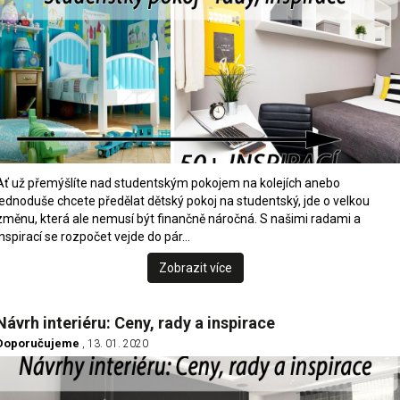
Ať už přemýšlíte nad studentským pokojem na kolejích anebo
jednoduše chcete předělat dětský pokoj na studentský, jde o velkou
změnu, která ale nemusí být finančně náročná. S našimi radami a
inspirací se rozpočet vejde do pár…
Zobrazit více
Návrh interiéru: Ceny, rady a inspirace
Doporučujeme
, 13. 01. 2020