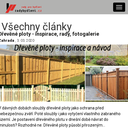
Togg
navi
Všechny články
Dřevěné ploty - inspirace, rady, fotogalerie
Zahrada
, 3. 03. 2020
V dávných dobách sloužily dřevěné ploty jako ochrana před
nebezpečnou zvěří. Poté sloužily i jako vytyčení vlastního zabraného
území. Je postavení dřevěného plotu v dnešní době návrat do
minulosti? Rozhodně ne. Dřevěné ploty působí přirozeným…