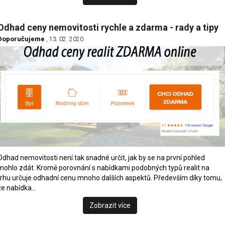
Odhad ceny nemovitosti rychle a zdarma - rady a tipy
Doporučujeme
, 13. 02. 2020
Odhad nemovitosti není tak snadné určit, jak by se na první pohled
mohlo zdát. Kromě porovnání s nabídkami podobných typů realit na
trhu určuje odhadní cenu mnoho dalších aspektů. Především díky tomu,
že nabídka…
Zobrazit více