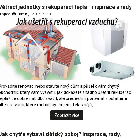
Větrací jednotky s rekuperací tepla - inspirace a rady
Doporučujeme
, 12. 02. 2020
Provádíte renovaci nebo stavíte nový dům a přišel k vám chytrý
obchodník, který vám vysvětlil, jak dokážete snadno ušetřit rekuperací
tepla? Je dobré nabídku zvážit, ale především porovnat s ostatními
alternativami, které mohou být nejen efektivnější,…
Zobrazit více
Jak chytře vybavit dětský pokoj? Inspirace, rady,