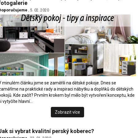
fotogalerie
Doporučujeme
, 5. 02. 2020
V minulém článku jsme se zaměřili na dětské pokoje. Dnes se
zaměříme na praktické rady a inspiraci nábytku a doplňků do dětských
pokojů. Kde začít? Prvním krokem byl mělo být vytvoření konceptu, kde
si vytyčíte hlavní…
Zobrazit více
Jak si vybrat kvalitní perský koberec?