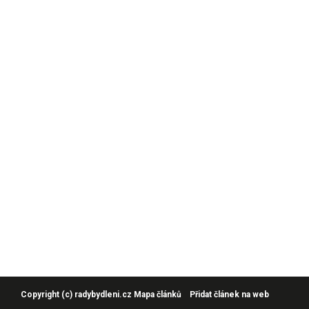
Copyright (c)
radybydleni.cz
Mapa článků
Přidat článek na web